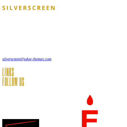
Lorem ipsum dolor sit amet, consecte adipi. Suspendisse ultrices hendrerit a vit
12, Some Streeet, 12550 New York, USA
(+44) 871.075.0336
silverscreen@edge-themes.com
LINKS
FOLLOW US