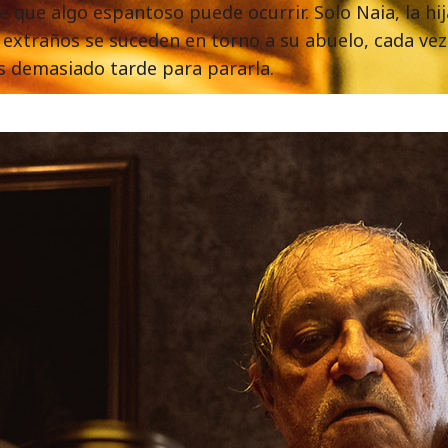
e que algo espantoso puede ocurrir. Solo Naia, la hij
xtraños se suceden en torno a su abuelo, cada vez 
s demasiado tarde para pararla.