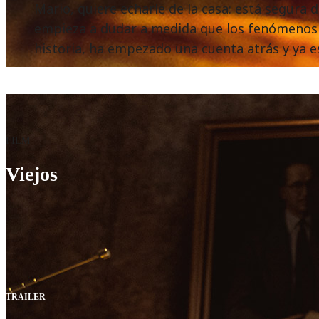
Mario, quiere echarle de la casa: está segura d
empieza a dudar a medida que los fenómenos e
historia, ha empezado una cuenta atrás y ya e
FILM
Viejos
TRAILER