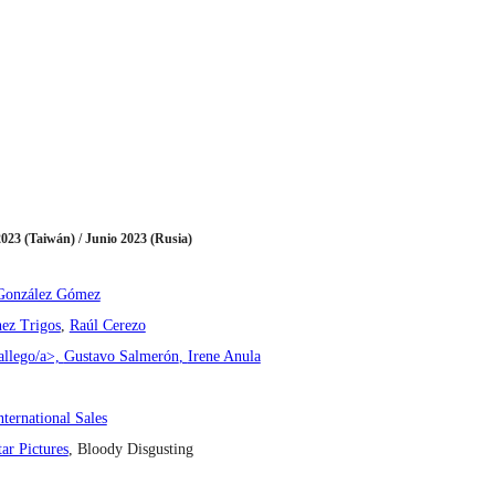
2023 (Taiwán) / Junio 2023 (Rusia)
González Gómez
ez Trigos
,
Raúl Cerezo
allego/a>,
Gustavo Salmerón
,
Irene Anula
ternational Sales
ar Pictures
, Bloody Disgusting