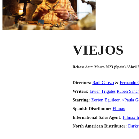
VIEJOS
Release date: Marzo 2023 (Spain) / Abril 
Directors:
Raúl Cerezo
&
Fernando 
Writers:
Javier Trigales
,
Rubén Sánch
Starring:
Zorion Eguileor
,
>Paula G
Spanish Distributor:
Filmax
International Sales Agent:
Filmax In
North American Distributor:
Darkst