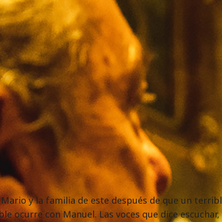
Mario y la familia de este después de que un terribl
le ocurre con Manuel. Las voces que dice escuchar, l